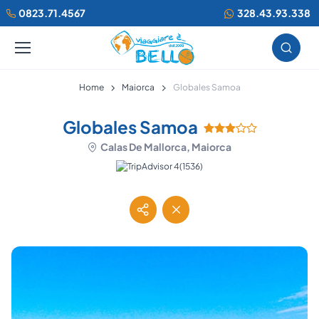
0823.71.4567
328.43.93.338
Home
Maiorca
Globales Samoa
Globales Samoa
Calas De Mallorca, Maiorca
(1536)