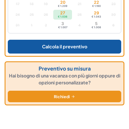
20
22
17
18
19
21
23
€ 1.209
€ 1.190
27
29
24
25
26
28
30
€ 1.036
€ 1.043
3
5
31
1
2
4
6
€ 1.007
€ 1.008
Calcola il preventivo
Preventivo su misura
Hai bisogno di una vacanza con più giorni oppure di
opzioni personalizzate?
Richiedi