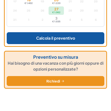
17
19
21
22
23
€ 1.402
€ 1.220
27
24
25
26
28
29
30
€ 1.062
3
31
1
2
4
5
6
€ 1.035
Calcola il preventivo
Preventivo su misura
Hai bisogno di una vacanza con più giorni oppure di
opzioni personalizzate?
Richiedi