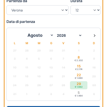
Partenza da
Durata
Data di partenza
L
M
M
G
V
S
D
27
28
29
30
31
1
2
8
3
4
5
6
7
9
€ 2.332
15
10
11
12
13
14
16
€ 2.174
22
17
18
19
20
21
23
€ 1.890
29
24
25
26
27
28
30
€ 1.662
5
31
1
2
3
4
6
€ 1.464