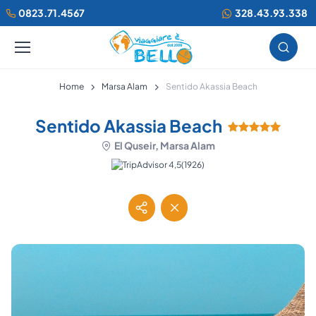
0823.71.4567
328.43.93.338
Home
Marsa Alam
Sentido Akassia Beach
Sentido Akassia Beach
El Quseir, Marsa Alam
(1926)