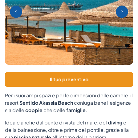
Il tuo preventivo
Per i suoi ampi spazi e per le dimensioni delle camere, il
resort
Sentido Akassia Beach
coniuga bene l'esigenze
sia delle
coppie
che delle
famiglie
.
Ideale anche dal punto di vista del mare, del
diving
e
della balneazione, oltre e prima del pontile, grazie alla
sua
piscina naturale
all'interno della barriera.