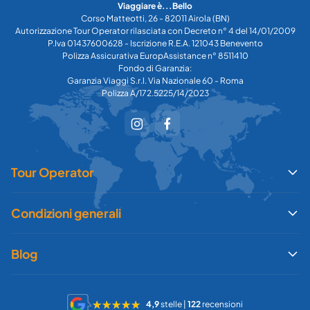
Viaggiare è...Bello
Corso Matteotti, 26 - 82011 Airola (BN)
Autorizzazione Tour Operator rilasciata con Decreto n° 4 del 14/01/2009
P.Iva 01437600628 - Iscrizione R.E.A. 121043 Benevento
Polizza Assicurativa EuropAssistance n° 8511410
Fondo di Garanzia:
Garanzia Viaggi S.r.l. Via Nazionale 60 - Roma
Polizza A/172.5225/14/2023
Tour Operator
Condizioni generali
Blog
4,9
stelle |
122
recensioni