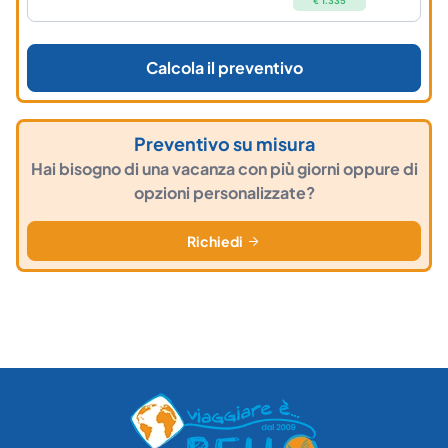
€ 1.335
Calcola il preventivo
Preventivo su misura
Hai bisogno di una vacanza con più giorni oppure di
opzioni personalizzate?
Richiedi