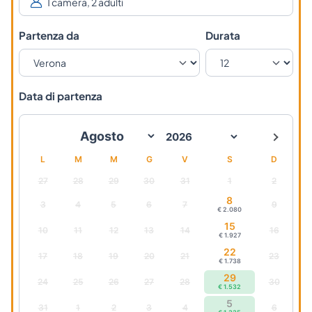
Partenza da
Durata
Data di partenza
L
M
M
G
V
S
D
27
28
29
30
31
1
2
8
3
4
5
6
7
9
€ 2.080
15
10
11
12
13
14
16
€ 1.927
22
17
18
19
20
21
23
€ 1.738
29
24
25
26
27
28
30
€ 1.532
5
31
1
2
3
4
6