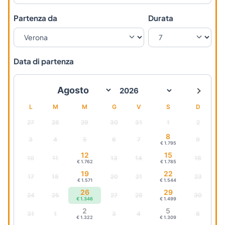
Partenza da
Durata
Data di partenza
L
M
M
G
V
S
D
27
28
29
30
31
1
2
8
3
4
5
6
7
9
€ 1.795
12
15
10
11
13
14
16
€ 1.762
€ 1.785
19
22
17
18
20
21
23
€ 1.571
€ 1.544
26
29
24
25
27
28
30
€ 1.346
€ 1.499
2
5
31
1
3
4
6
€ 1.322
€ 1.309