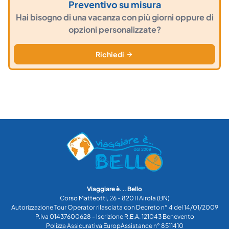
Preventivo su misura
Hai bisogno di una vacanza con più giorni oppure di
opzioni personalizzate?
Richiedi
Viaggiare è...Bello
Corso Matteotti, 26 - 82011 Airola (BN)
Autorizzazione Tour Operator rilasciata con Decreto n° 4 del 14/01/2009
P.Iva 01437600628 - Iscrizione R.E.A. 121043 Benevento
Polizza Assicurativa EuropAssistance n° 8511410