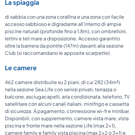
La spiaggia
di sabbia con una zona corallina e una zona con facile
accesso sabbioso e digradante all’interno di ampie
piscine naturali (profonde fino a 1,8m), con ombrelloni,
lettini e teli mare a disposizione. Accesso garantito
oltre la barriera da pontile (147m) davanti alla sezione
Club (si raccomandano le apposite scarpette).
Le camere
462 camere distribuite su 2 piani, di cui 282 (34m²)
nella sezione Sea Life con servizi privati, terrazza o
balcone, asciugacapelli, aria condizionata, telefono, TV
satellitare con alcuni canali italiani, minifrigo e cassetta
di sicurezza. A pagamento, connessione wi-fi e minibar.
Disponibili, con supplemento, camere vista mare, vista
piscina e fronte mare nella sezione Life (max 2+1),
camere family e family vista piscina (max 2+2 o 3+1) e