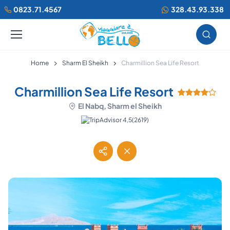
0823.71.4567
328.43.93.338
Home
Sharm El Sheikh
Charmillion Sea Life Resort
Charmillion Sea Life Resort
El Nabq, Sharm el Sheikh
(2619)