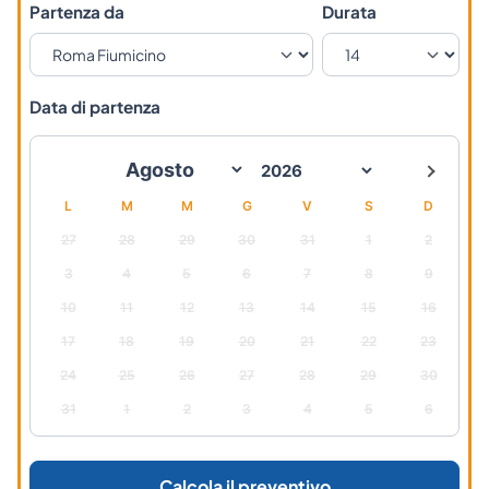
Partenza da
Durata
Data di partenza
L
M
M
G
V
S
D
27
28
29
30
31
1
2
3
4
5
6
7
8
9
10
11
12
13
14
15
16
17
18
19
20
21
22
23
24
25
26
27
28
29
30
31
1
2
3
4
5
6
Calcola il preventivo