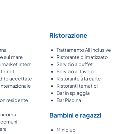
Ristorazione
rna
Trattamento All Inclusive
e sul mare
Ristorante climatizzato
imarket interni
Servizio a buffet
nternet
Servizio al tavolo
dito accettate
Ristorante à la carte
internazionale
Ristoranti tematici
Bar in spiaggia
non residente
Bar Piscina
Bambini e ragazzi
Bancomat
e comuni
era
Miniclub