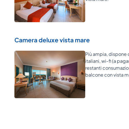
Camera deluxe vista mare
Più ampia, dispone d
italiani, wi-fi (a pag
restanti consumazion
balcone con vista m