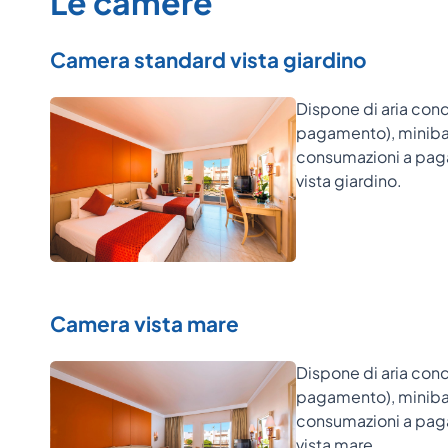
Le camere
Camera standard vista giardino
Dispone di aria condi
pagamento), minibar (
consumazioni a paga
vista giardino.
Camera vista mare
Dispone di aria condi
pagamento), minibar (
consumazioni a paga
vista mare.