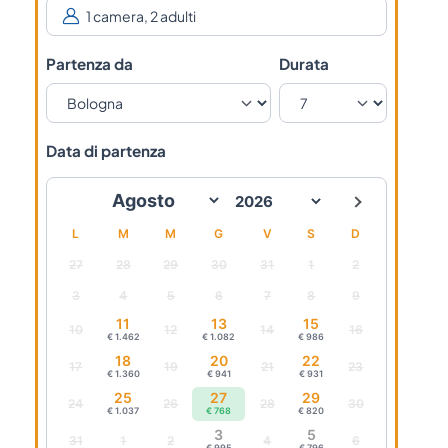
Partenza da
Durata
Data di partenza
L
M
M
G
V
S
D
27
28
29
30
31
1
2
3
4
5
6
7
8
9
11
13
15
10
12
14
16
€ 1.462
€ 1.082
€ 986
18
20
22
17
19
21
23
€ 1.360
€ 941
€ 931
25
27
29
24
26
28
30
€ 1.037
€ 768
€ 820
3
5
31
1
2
4
6
€ 995
€ 796