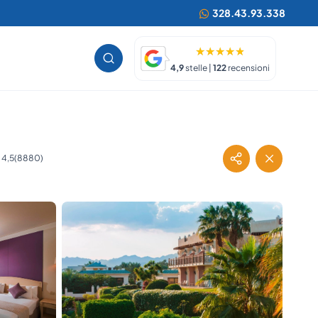
328.43.93.338
4,9
stelle |
122
recensioni
(8880)