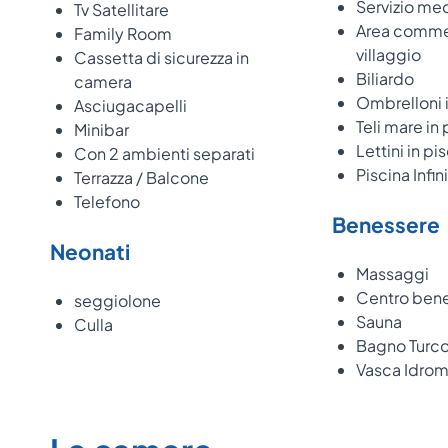
Servizio me
Tv Satellitare
Area commer
Family Room
villaggio
Cassetta di sicurezza in
Biliardo
camera
Ombrelloni i
Asciugacapelli
Teli mare in 
Minibar
Lettini in pi
Con 2 ambienti separati
Piscina Infin
Terrazza / Balcone
Telefono
Benessere
Neonati
Massaggi
Centro ben
seggiolone
Sauna
Culla
Bagno Turc
Vasca Idro