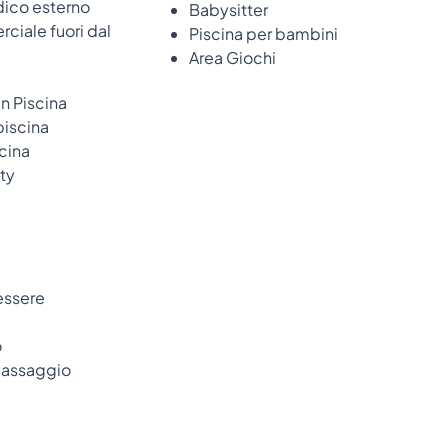
dico esterno
Babysitter
ciale fuori dal
Piscina per bambini
Area Giochi
n Piscina
piscina
scina
ity
essere
o
massaggio