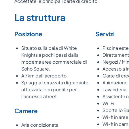
Accettate le principali carte di credito
La struttura
Posizione
Servizi
Situato sulla baia di White
Piscina este
Knights a pochi passi dalla
Direttament
moderna area commerciale di
Negozi / Min
Soho Square.
Accesso a i
A 7km dall’aeroporto.
Carte di cre
Spiaggia terrazzata digradante
Animazione 
attrezzata con pontile per
Lavanderia
l'accesso al reef.
Assistente 
Wi-Fi
Camere
Sportello 
Wi-fi in are
Wi-fi in cam
Aria condizionata