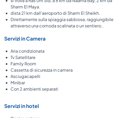
si trova a Ras Um Sid, a 8 km da Naama Bay, 2 km da
Sharm El Maya.
dista 21 km dall'aeroporto di Sharm El Sheikh.
Direttamente sulla spiaggia sabbiosa, raggiungibile
attraverso una comoda scalinata o un sentiero..
Servizi in Camera
Aria condizionata
Tv Satellitare
Family Room
Cassetta di sicurezza in camera
Asciugacapelli
Minibar
Con 2 ambienti separati
Servizi in hotel