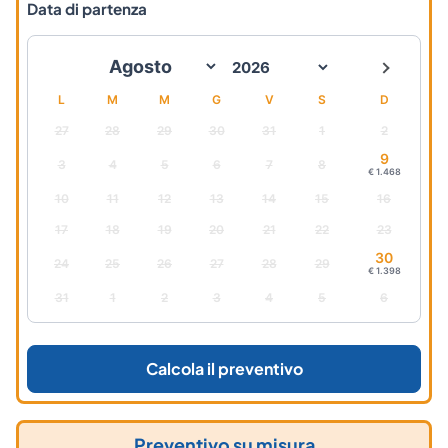
Data di partenza
L
M
M
G
V
S
D
27
28
29
30
31
1
2
9
3
4
5
6
7
8
€ 1.468
10
11
12
13
14
15
16
17
18
19
20
21
22
23
30
24
25
26
27
28
29
€ 1.398
31
1
2
3
4
5
6
Calcola il preventivo
Preventivo su misura