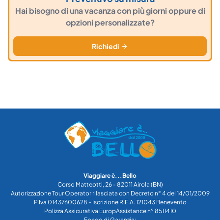
Hai bisogno di una vacanza con più giorni oppure di
opzioni personalizzate?
Richiedi
Viaggiare è...Bello
Corso Matteotti, 26 - 82011 Airola (BN)
Autorizzazione Tour Operator rilasciata con Decreto n° 4 del 14/01/2009
P.Iva 01437600628 - Iscrizione R.E.A. 121043 Benevento
Polizza Assicurativa EuropAssistance n° 8511410
Fondo di Garanzia: