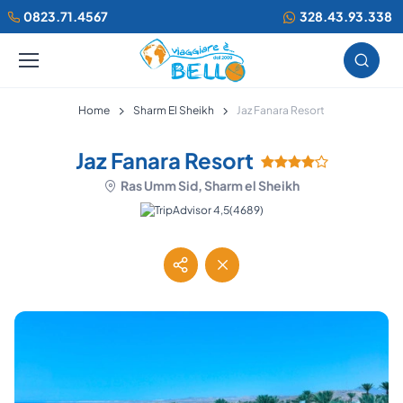
0823.71.4567
328.43.93.338
Home
Sharm El Sheikh
Jaz Fanara Resort
Jaz Fanara Resort
Ras Umm Sid, Sharm el Sheikh
(4689)