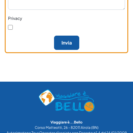
Privacy
Invia
Viaggiare è...Bello
Corso Matteotti, 26 - 82011 Airola (BN)
Autorizzazione Tour Operator rilasciata con Decreto n° 4 del 14/01/2009