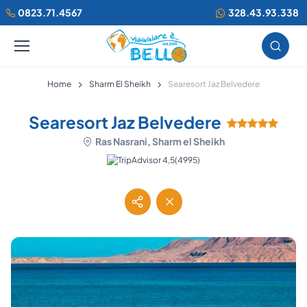
0823.71.4567
328.43.93.338
Home
Sharm El Sheikh
Searesort Jaz Belvedere
Searesort Jaz Belvedere
Ras Nasrani, Sharm el Sheikh
(4995)