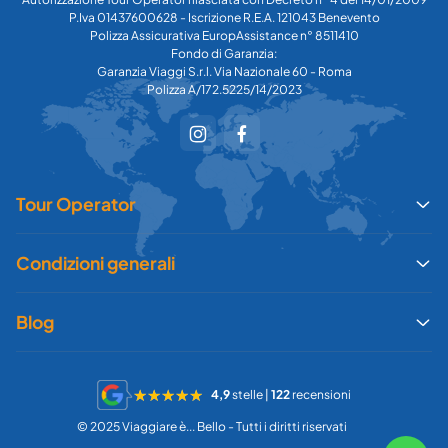
P.Iva 01437600628 - Iscrizione R.E.A. 121043 Benevento
Polizza Assicurativa EuropAssistance n° 8511410
Fondo di Garanzia:
Garanzia Viaggi S.r.l. Via Nazionale 60 - Roma
Polizza A/172.5225/14/2023
Tour Operator
Condizioni generali
Blog
4,9
stelle |
122
recensioni
© 2025 Viaggiare è... Bello - Tutti i diritti riservati