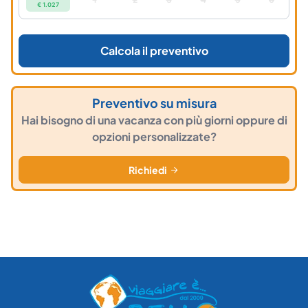
€ 1.027
Calcola il preventivo
Preventivo su misura
Hai bisogno di una vacanza con più giorni oppure di
opzioni personalizzate?
Richiedi