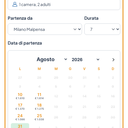
Partenza da
Durata
Data di partenza
L
M
M
G
V
S
D
27
28
29
30
31
1
2
3
4
5
6
7
8
9
10
11
12
13
14
15
16
€ 1.610
€ 1.614
17
18
19
20
21
22
23
€ 1.370
€ 1.275
24
25
26
27
28
29
30
€ 1.086
€ 1.038
31
1
2
3
4
5
6