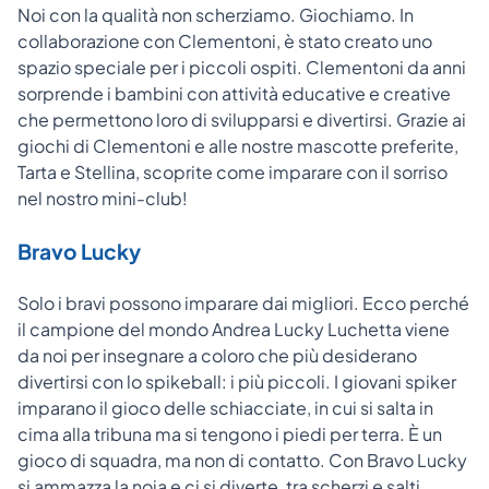
Noi con la qualità non scherziamo. Giochiamo. In
collaborazione con Clementoni, è stato creato uno
spazio speciale per i piccoli ospiti. Clementoni da anni
sorprende i bambini con attività educative e creative
che permettono loro di svilupparsi e divertirsi. Grazie ai
giochi di Clementoni e alle nostre mascotte preferite,
Tarta e Stellina, scoprite come imparare con il sorriso
nel nostro mini-club!
Bravo Lucky
Solo i bravi possono imparare dai migliori. Ecco perché
il campione del mondo Andrea Lucky Luchetta viene
da noi per insegnare a coloro che più desiderano
divertirsi con lo spikeball: i più piccoli. I giovani spiker
imparano il gioco delle schiacciate, in cui si salta in
cima alla tribuna ma si tengono i piedi per terra. È un
gioco di squadra, ma non di contatto. Con Bravo Lucky
si ammazza la noia e ci si diverte, tra scherzi e salti,