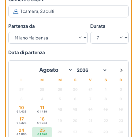
Partenza da
Durata
Data di partenza
L
M
M
G
V
S
D
27
28
29
30
31
1
2
3
4
5
6
7
8
9
10
11
12
13
14
15
16
€ 1.435
€ 1.439
17
18
19
20
21
22
23
€ 1.325
€ 1.283
24
25
26
27
28
29
30
€ 1.096
€ 1.076