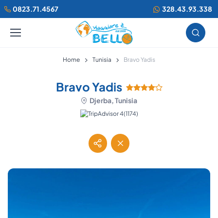
0823.71.4567
328.43.93.338
Home
Tunisia
Bravo Yadis
Bravo Yadis
Djerba, Tunisia
(1174)