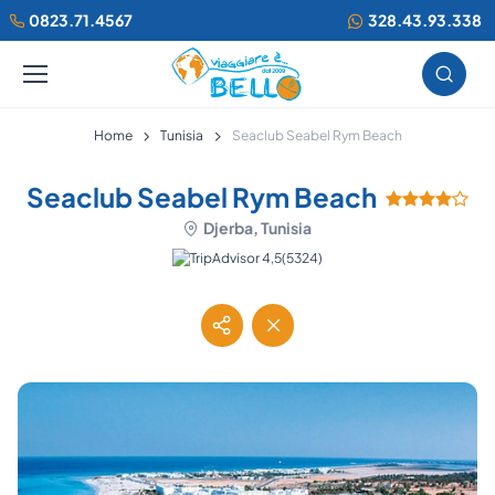
0823.71.4567
328.43.93.338
Home
Tunisia
Seaclub Seabel Rym Beach
Seaclub Seabel Rym Beach
Djerba, Tunisia
(5324)