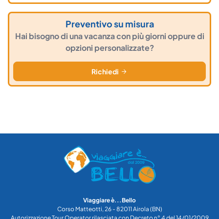
Preventivo su misura
Hai bisogno di una vacanza con più giorni oppure di
opzioni personalizzate?
Richiedi
Viaggiare è...Bello
Corso Matteotti, 26 - 82011 Airola (BN)
Autorizzazione Tour Operator rilasciata con Decreto n° 4 del 14/01/2009