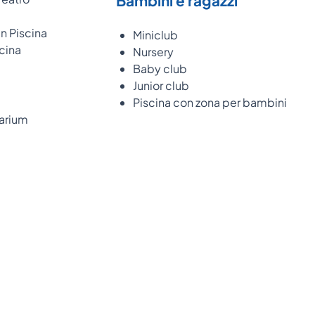
Bambini e ragazzi
n Piscina
Miniclub
scina
Nursery
Baby club
Junior club
Piscina con zona per bambini
larium