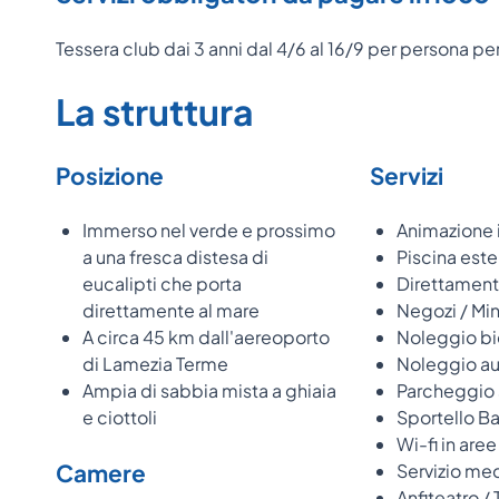
Tessera club dai 3 anni dal 4/6 al 16/9 per persona pe
La struttura
Posizione
Servizi
Immerso nel verde e prossimo
Animazione i
a una fresca distesa di
Piscina este
eucalipti che porta
Direttament
direttamente al mare
Negozi / Min
A circa 45 km dall'aereoporto
Noleggio bi
di Lamezia Terme
Noleggio au
Ampia di sabbia mista a ghiaia
Parcheggio
e ciottoli
Sportello 
Wi-fi in are
Camere
Servizio med
Anfiteatro / 