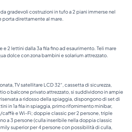
a gradevoli costruzioni in tufo a 2 piani immerse nel
e porta direttamente al mare.
 e 2 lettini dalla 3a fila fino ad esaurimento. Teli mare
a dolce con zona bambini e solarium attrezzato.
onata, TV satellitare LCD 32“, cassetta di sicurezza,
io o balcone privato attrezzato, si suddividono in ampie
riservata a ridosso della spiaggia, dispongono di set di
ini in 1a fila in spiaggia, primo rifornimento minibar,
/caffè e Wi-Fi; doppie classic per 2 persone, triple
no a 3 persone (culla inseribile nella doppia classic
ily superior per 4 persone con possibilità di culla,