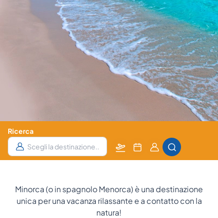
Ricerca
Partenza
Data
Camere
da
e
e Ospiti
notti
Minorca (o in spagnolo Menorca) è una destinazione
unica per una vacanza rilassante e a contatto con la
natura!