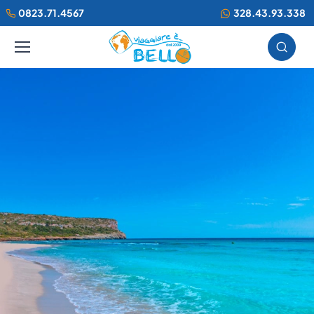
0823.71.4567
328.43.93.338