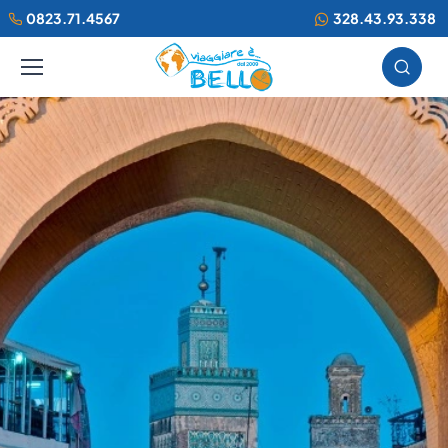
0823.71.4567
328.43.93.338