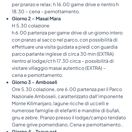
per pranzo e relax; h 16.00 game drive e rientro h
18.30 – cena – pernottamento.
Giorno 2 - Masai Mara
H 5.30 colazione
h 6.00 partenza per game drive di un giorno intero
con pranzo al sacco nel parco, con possibilità di
effettuare una visita guidata a piedi con guardia
parco parlante inglese di circa 30 min (EXTRA)
rientro al lodge/ct h 17.30 circa – possibilità di
visitare villaggio masai autentico (EXTRA) –
cena e pernottamento.
Giorno 3 - Amboseli
Ore 5.30 colazione, ore 6.00 partenza per il Parco
Nazionale Amboseli, caratterizzato dall'imponente
Monte Kilimanjaro, lagune ricche di uccelli e
numerose famiglie di elefanti e mandrie di bufali,
gnu e zebre. Pranzo presso il lodge/campo tendato
Game grive pomeridiano, Cena e pernottamento..
Giorno 4 - Tsavo est