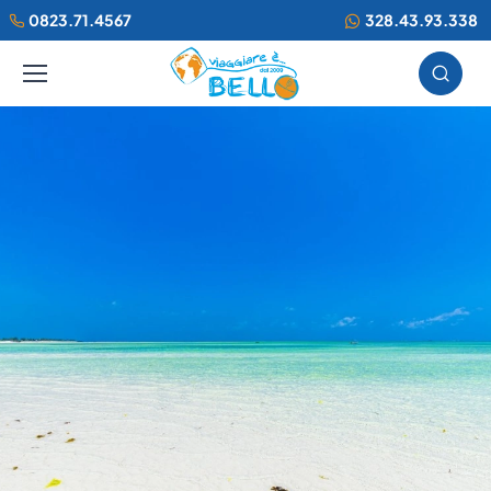
0823.71.4567
328.43.93.338