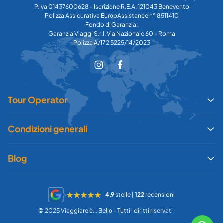
P.Iva 01437600628 - Iscrizione R.E.A. 121043 Benevento
Polizza Assicurativa EuropAssistance n° 8511410
Fondo di Garanzia:
Garanzia Viaggi S.r.l. Via Nazionale 60 - Roma
Polizza A/172.5225/14/2023
Tour Operator
Condizioni generali
Blog
4,9
stelle |
122
recensioni
© 2025 Viaggiare è... Bello - Tutti i diritti riservati