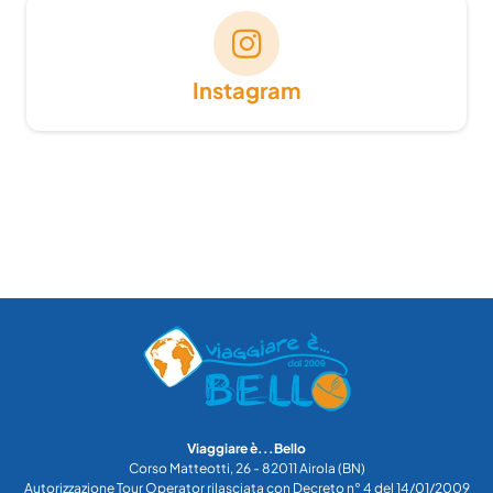
Instagram
Viaggiare è...Bello
Corso Matteotti, 26 - 82011 Airola (BN)
Autorizzazione Tour Operator rilasciata con Decreto n° 4 del 14/01/2009