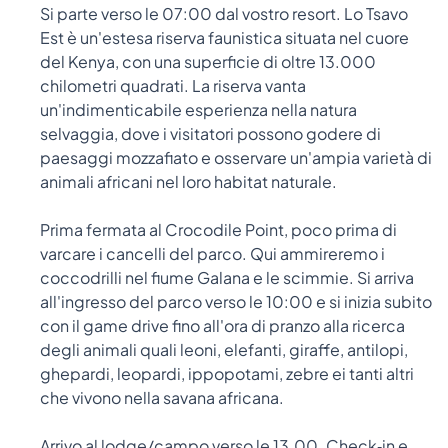
Si parte verso le 07:00 dal vostro resort. Lo Tsavo
Est è un'estesa riserva faunistica situata nel cuore
del Kenya, con una superficie di oltre 13.000
chilometri quadrati. La riserva vanta
un'indimenticabile esperienza nella natura
selvaggia, dove i visitatori possono godere di
paesaggi mozzafiato e osservare un'ampia varietà di
animali africani nel loro habitat naturale.
Prima fermata al Crocodile Point, poco prima di
varcare i cancelli del parco. Qui ammireremo i
coccodrilli nel fiume Galana e le scimmie. Si arriva
all'ingresso del parco verso le 10:00 e si inizia subito
con il game drive fino all'ora di pranzo alla ricerca
degli animali quali leoni, elefanti, giraffe, antilopi,
ghepardi, leopardi, ippopotami, zebre ei tanti altri
che vivono nella savana africana.
Arrivo al lodge/campo verso le 13.00. Check‐in e