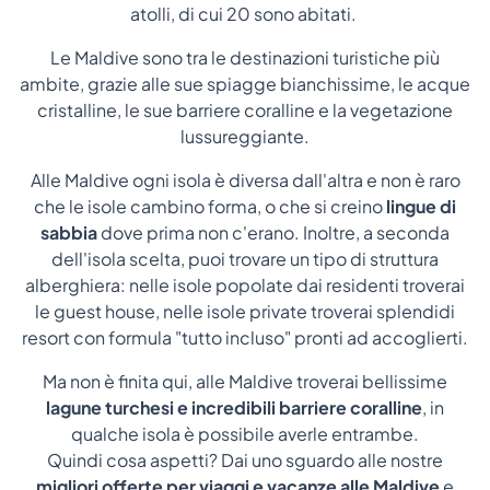
atolli, di cui 20 sono abitati.
Le Maldive sono tra le destinazioni turistiche più
ambite, grazie alle sue spiagge bianchissime, le acque
cristalline, le sue barriere coralline e la vegetazione
lussureggiante.
Alle Maldive ogni isola è diversa dall'altra e non è raro
che le isole cambino forma, o che si creino
lingue di
sabbia
dove prima non c'erano. Inoltre, a seconda
dell'isola scelta, puoi trovare un tipo di struttura
alberghiera: nelle isole popolate dai residenti troverai
le guest house, nelle isole private troverai splendidi
resort con formula "tutto incluso" pronti ad accoglierti.
Ma non è finita qui, alle Maldive troverai bellissime
lagune turchesi
e incredibili barriere coralline
, in
qualche isola è possibile averle entrambe.
Quindi cosa aspetti? Dai uno sguardo alle nostre
migliori offerte per viaggi e vacanze alle Maldive
e