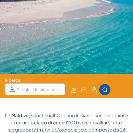
Ricerca
Partenza
Data
Camere
da
e
e Ospiti
notti
Le Maldive, situate nell'Oceano Indiano, sono racchiuse
in un arcipelago di circa 1200 isole coralline, tutte
raggruppate in atolli. L’arcipelago è composto da 26