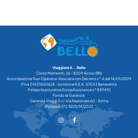
Viaggiare è...Bello
Corso Matteotti, 26 - 82011 Airola (BN)
Autorizzazione Tour Operator rilasciata con Decreto n° 4 del 14/01/2009
P.Iva 01437600628 - Iscrizione R.E.A. 121043 Benevento
Polizza Assicurativa EuropAssistance n° 8511410
Fondo di Garanzia:
Garanzia Viaggi S.r.l. Via Nazionale 60 - Roma
Polizza A/172.5225/14/2023