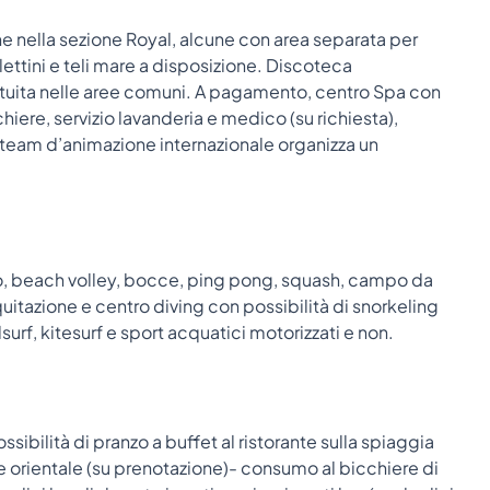
ne nella sezione Royal, alcune con area separata per
lettini e teli mare a disposizione. Discoteca
tuita nelle aree comuni. A pagamento, centro Spa con
re, servizio lavanderia e medico (su richiesta),
 team d’animazione internazionale organizza un
olo, beach volley, bocce, ping pong, squash, campo da
itazione e centro diving con possibilità di snorkeling
surf, kitesurf e sport acquatici motorizzati e non.
ssibilità di pranzo a buffet al ristorante sulla spiaggia
rte orientale (su prenotazione)- consumo al bicchiere di