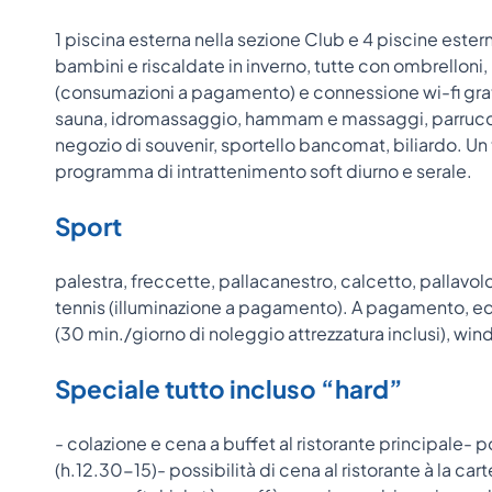
1 piscina esterna nella sezione Club e 4 piscine ester
bambini e riscaldate in inverno, tutte con ombrelloni, 
(consumazioni a pagamento) e connessione wi-fi gra
sauna, idromassaggio, hammam e massaggi, parrucchie
negozio di souvenir, sportello bancomat, biliardo. Un
programma di intrattenimento soft diurno e serale.
Sport
palestra, freccette, pallacanestro, calcetto, pallav
tennis (illuminazione a pagamento). A pagamento, equ
(30 min./giorno di noleggio attrezzatura inclusi), wind
Speciale tutto incluso “hard”
- colazione e cena a buffet al ristorante principale- po
(h.12.30-15)- possibilità di cena al ristorante à la ca