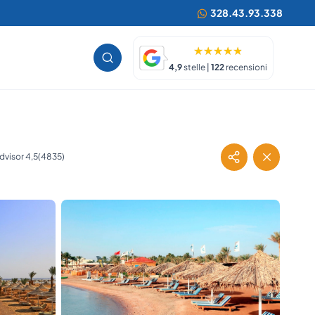
328.43.93.338
4,9
stelle |
122
recensioni
(4835)