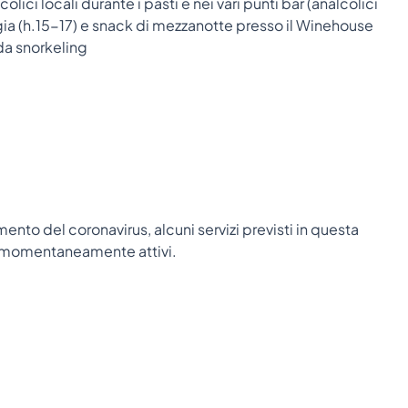
olici locali durante i pasti e nei vari punti bar (analcolici
ggia (h.15-17) e snack di mezzanotte presso il Winehouse
da snorkeling
mento del coronavirus, alcuni servizi previsti in questa
re momentaneamente attivi.