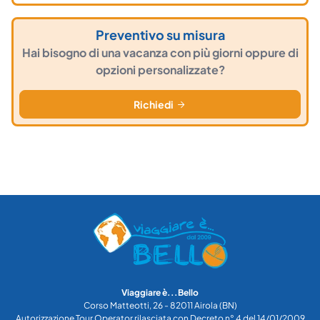
Preventivo su misura
Hai bisogno di una vacanza con più giorni oppure di
opzioni personalizzate?
Richiedi
Viaggiare è...Bello
Corso Matteotti, 26 - 82011 Airola (BN)
Autorizzazione Tour Operator rilasciata con Decreto n° 4 del 14/01/2009