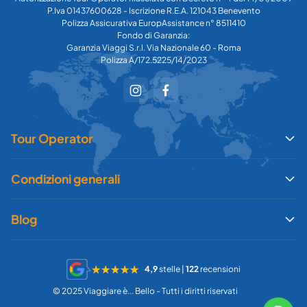
P.Iva 01437600628 - Iscrizione R.E.A. 121043 Benevento
Polizza Assicurativa EuropAssistance n° 8511410
Fondo di Garanzia:
Garanzia Viaggi S.r.l. Via Nazionale 60 - Roma
Polizza A/172.5225/14/2023
Tour Operator
Condizioni generali
Blog
4,9
stelle |
122
recensioni
© 2025 Viaggiare è... Bello - Tutti i diritti riservati