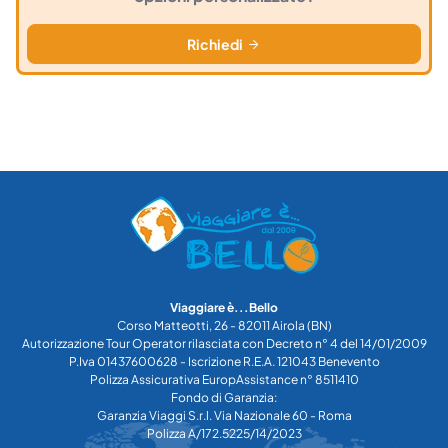
Richiedi
Viaggiare è...Bello
Corso Matteotti, 26 - 82011 Airola (BN)
Autorizzazione Tour Operator rilasciata con Decreto n° 4 del 14/01/2009
P.Iva 01437600628 - Iscrizione R.E.A. 121043 Benevento
Polizza Assicurativa EuropAssistance n° 8511410
Fondo di Garanzia:
Garanzia Viaggi S.r.l. Via Nazionale 60 - Roma
Polizza A/172.5225/14/2023