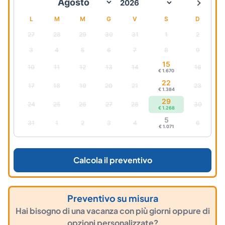
L
M
M
G
V
S
D
27
28
29
30
31
1
2
3
4
5
6
7
8
9
15
10
11
12
13
14
16
€ 1.670
22
17
18
19
20
21
23
€ 1.384
29
24
25
26
27
28
30
€ 1.268
5
31
1
2
3
4
6
€ 1.071
Calcola il preventivo
Preventivo su misura
Hai bisogno di una vacanza con più giorni oppure di
opzioni personalizzate?