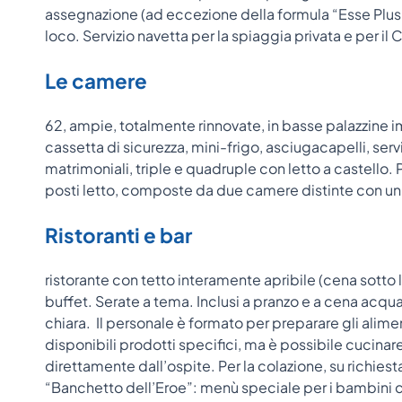
assegnazione (ad eccezione della formula “Esse Plus”)
loco. Servizio navetta per la spiaggia privata e per il 
Le camere
62, ampie, totalmente rinnovate, in basse palazzine im
cassetta di sicurezza, mini-frigo, asciugacapelli, ser
matrimoniali, triple e quadruple con letto a castello. 
posti letto, composte da due camere distinte con u
Ristoranti e bar
ristorante con tetto interamente apribile (cena sotto 
buffet. Serate a tema. Inclusi a pranzo e a cena acqua 
chiara. Il personale è formato per preparare gli alimen
disponibili prodotti specifici, ma è possibile cucinare,
direttamente dall’ospite. Per la colazione, su richiesta
“Banchetto dell’Eroe”: menù speciale per i bambini 