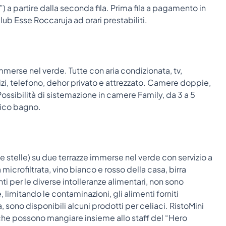
 a partire dalla seconda fila. Prima fila a pagamento in
Club Esse Roccaruja ad orari prestabiliti.
merse nel verde. Tutte con aria condizionata, tv,
vizi, telefono, dehor privato e attrezzato. Camere doppie,
Possibilità di sistemazione in camere Family, da 3 a 5
nico bagno.
le stelle) su due terrazze immerse nel verde con servizio a
microfiltrata, vino bianco e rosso della casa, birra
ti per le diverse intolleranze alimentari, non sono
 limitando le contaminazioni, gli alimenti forniti
, sono disponibili alcuni prodotti per celiaci. RistoMini
che possono mangiare insieme allo staff del “Hero