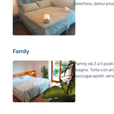
telefono, dehor priv
Family
family da 3 a 5 pos
bagno. Tutte con aria
asciugacapelli, servi