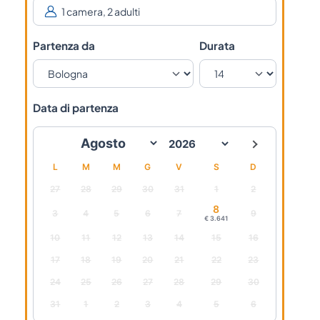
Partenza da
Durata
Data di partenza
L
M
M
G
V
S
D
27
28
29
30
31
1
2
8
3
4
5
6
7
9
€ 3.641
10
11
12
13
14
15
16
17
18
19
20
21
22
23
24
25
26
27
28
29
30
31
1
2
3
4
5
6