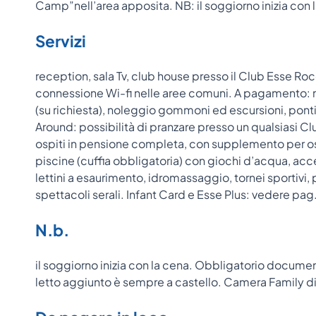
Camp”nell’area apposita. NB: il soggiorno inizia con 
Servizi
reception, sala Tv, club house presso il Club Esse Rocc
connessione Wi-fi nelle aree comuni. A pagamento: n
(su richiesta), noleggio gommoni ed escursioni, ponti
Around: possibilità di pranzare presso un qualsiasi C
ospiti in pensione completa, con supplemento per ospi
piscine (cuffia obbligatoria) con giochi d’acqua, acc
lettini a esaurimento, idromassaggio, tornei sportivi, p
spettacoli serali. Infant Card e Esse Plus: vedere pag
N.b.
il soggiorno inizia con la cena. Obbligatorio documento 
letto aggiunto è sempre a castello. Camera Family d