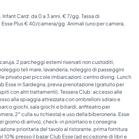
Infant Card: da 0 a 3 anni, € 7/gg. Tassa di
e): Esse Plus € 40/camera/gg. Animali (uno per camera,
aruja, 2 parcheggi esterni riservati non custoditi,
oleggio teli mare, lavanderia, noleggio di passeggini
le privato per piccole imbarcazioni, centro diving. Lunch
lub Esse in Sardegna, previa prenotazione (gratuito per
ti con altri trattamenti). Tessera Club: accesso alle
esso alla spiaggia attrezzata con ombrelloni sdraio e
arco giochi, sala giochi e biliardi, anfiteatro per
 camera, 2° culla su richiesta) e uso della biberoneria. Esse
l giorno di arrivo), check-in prioritario e consegna
zione prioritaria del tavolo al ristorante, prima fornitura
l 10% presso il bazar Club Esse (ad eccezione di libri e