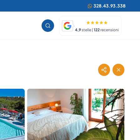
328.43.93.338
4,9
stelle |
122
recensioni