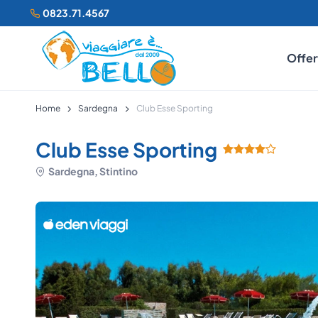
0823.71.4567
Offer
Home
Sardegna
Club Esse Sporting
Club Esse Sporting
Sardegna, Stintino