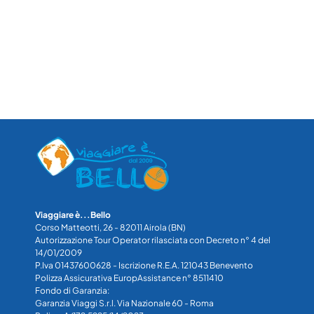
Viaggiare è...Bello
Corso Matteotti, 26 - 82011 Airola (BN)
Autorizzazione Tour Operator rilasciata con Decreto n° 4 del
14/01/2009
P.Iva 01437600628 - Iscrizione R.E.A. 121043 Benevento
Polizza Assicurativa EuropAssistance n° 8511410
Fondo di Garanzia:
Garanzia Viaggi S.r.l. Via Nazionale 60 - Roma