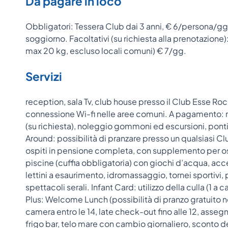
Da pagare in loco
Obbligatori: Tessera Club dai 3 anni, € 6/persona/gg. 
soggiorno. Facoltativi (su richiesta alla prenotazion
max 20 kg, escluso locali comuni) € 7/gg.
Servizi
reception, sala Tv, club house presso il Club Esse Rocc
connessione Wi-fi nelle aree comuni. A pagamento: n
(su richiesta), noleggio gommoni ed escursioni, ponti
Around: possibilità di pranzare presso un qualsiasi C
ospiti in pensione completa, con supplemento per ospi
piscine (cuffia obbligatoria) con giochi d’acqua, acc
lettini a esaurimento, idromassaggio, tornei sportivi, p
spettacoli serali. Infant Card: utilizzo della culla (1 a
Plus: Welcome Lunch (possibilità di pranzo gratuito ne
camera entro le 14, late check-out fino alle 12, assegna
frigo bar, telo mare con cambio giornaliero, sconto de