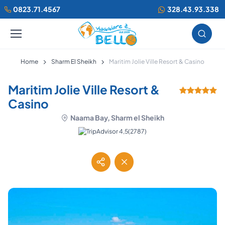
0823.71.4567
328.43.93.338
Home
Sharm El Sheikh
Maritim Jolie Ville Resort & Casino
Maritim Jolie Ville Resort &
Casino
Naama Bay, Sharm el Sheikh
(2787)