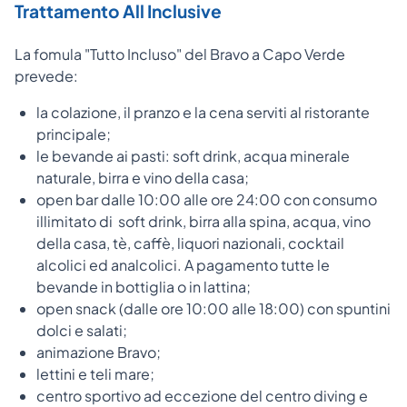
Trattamento All Inclusive
La fomula "Tutto Incluso" del Bravo a Capo Verde
prevede:
la colazione, il pranzo e la cena serviti al ristorante
principale;
le bevande ai pasti: soft drink, acqua minerale
naturale, birra e vino della casa;
open bar dalle 10:00 alle ore 24:00 con consumo
illimitato di soft drink, birra alla spina, acqua, vino
della casa, tè, caffè, liquori nazionali, cocktail
alcolici ed analcolici. A pagamento tutte le
bevande in bottiglia o in lattina;
open snack (dalle ore 10:00 alle 18:00) con spuntini
dolci e salati;
animazione Bravo;
lettini e teli mare;
centro sportivo ad eccezione del centro diving e