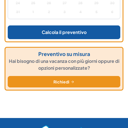
24
25
26
27
28
29
30
31
1
2
3
4
5
6
Calcola il preventivo
Preventivo su misura
Hai bisogno di una vacanza con più giorni oppure di
opzioni personalizzate?
Richiedi