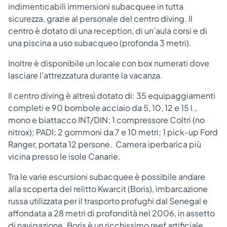
indimenticabili immersioni subacquee in tutta
sicurezza, grazie al personale del centro diving. Il
centro è dotato di una reception, di un’aula corsi e di
una piscina a uso subacqueo (profonda 3 metri).
Inoltre è disponibile un locale con box numerati dove
lasciare l’attrezzatura durante la vacanza.
Il centro diving è altresì dotato di: 35 equipaggiamenti
completi e 90 bombole acciaio da 5, 10, 12 e 15 l.,
mono e biattacco INT/DIN; 1 compressore Coltri (no
nitrox); PADI; 2 gommoni da 7 e 10 metri; 1 pick-up Ford
Ranger, portata 12 persone. Camera iperbarica più
vicina presso le isole Canarie.
Tra le varie escursioni subacquee è possibile andare
alla scoperta del relitto Kwarcit (Boris), imbarcazione
russa utilizzata per il trasporto profughi dal Senegal e
affondata a 28 metri di profondità nel 2006, in assetto
di navigazione. Boris è un ricchissimo reef artificiale