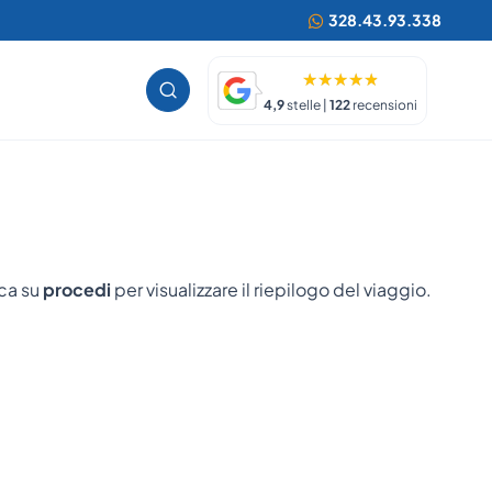
328.43.93.338
4,9
stelle |
122
recensioni
cca su
procedi
per visualizzare il riepilogo del viaggio.