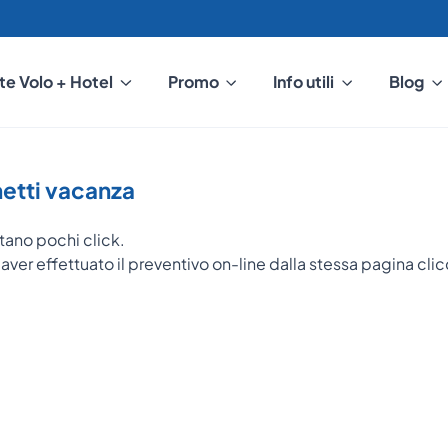
te Volo + Hotel
Promo
Info utili
Blog
hetti vacanza
tano pochi click.
r ed aver effettuato il preventivo on-line dalla stessa pagina cli