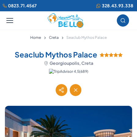
0823.71.4567
328.43.93.338
Home
Creta
Seaclub Mythos Palace
Seaclub Mythos Palace
Georgioupolis, Creta
(689)