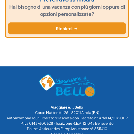
Hai bisogno di una vacanza con più giorni oppure di
opzioni personalizzate?
Richiedi
Viaggiare è...Bello
Corso Matteotti, 26 - 82011 Airola (BN)
Autorizzazione Tour Operator rilasciata con Decreto n° 4 del 14/01/2009
P.Iva 01437600628 - Iscrizione R.E.A. 121043 Benevento
Polizza Assicurativa EuropAssistance n° 8511410