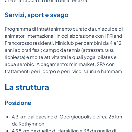
che si affaccia su di una bella terrazza.
Servizi, sport e svago
Programma di intrattenimento curato da un’equipe di
animatori internazionali in collaborazione con i FRiend
Francorosso residenti. Miniclub per bambini da 4 a 12
anni ad orari fissi; campo da tennis (attrezzatura su
richiesta) e molte attività tra le quali yoga, pilates e
aqua aerobic. A pagamento: minimarket, SPA con
trattamenti per il corpo e per il viso, sauna e hammam.
La struttura
Posizione
A 3 km dal paesino di Georgioupolis e circa 25 km
da Rethymnon
A 98 km da quello di Heraklion e 38 da quello di