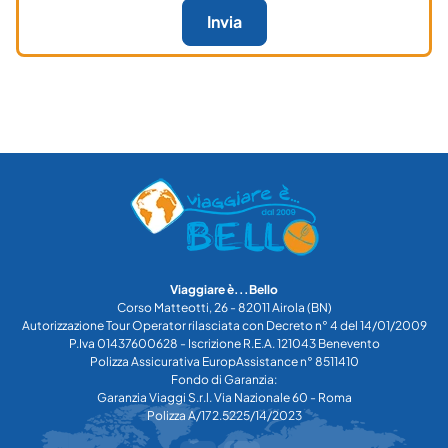
Invia
Viaggiare è...Bello
Corso Matteotti, 26 - 82011 Airola (BN)
Autorizzazione Tour Operator rilasciata con Decreto n° 4 del 14/01/2009
P.Iva 01437600628 - Iscrizione R.E.A. 121043 Benevento
Polizza Assicurativa EuropAssistance n° 8511410
Fondo di Garanzia:
Garanzia Viaggi S.r.l. Via Nazionale 60 - Roma
Polizza A/172.5225/14/2023