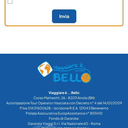
Invia
Viaggiare è...Bello
Corso Matteotti, 26 - 82011 Airola (BN)
Autorizzazione Tour Operator rilasciata con Decreto n° 4 del 14/01/2009
P.Iva 01437600628 - Iscrizione R.E.A. 121043 Benevento
Polizza Assicurativa EuropAssistance n° 8511410
Fondo di Garanzia:
Garanzia Viaggi S.r.l. Via Nazionale 60 - Roma