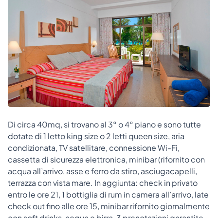
Di circa 40mq, si trovano al 3° o 4° piano e sono tutte
dotate di 1 letto king size o 2 letti queen size, aria
condizionata, TV satellitare, connessione Wi-Fi,
cassetta di sicurezza elettronica, minibar (rifornito con
acqua all’arrivo, asse e ferro da stiro, asciugacapelli,
terrazza con vista mare. In aggiunta: check in privato
entro le ore 21, 1 bottiglia di rum in camera all’arrivo, late
check out fino alle ore 15, minibar rifornito giornalmente
con soft drinks, acqua e birra, 3 prenotazioni garantite