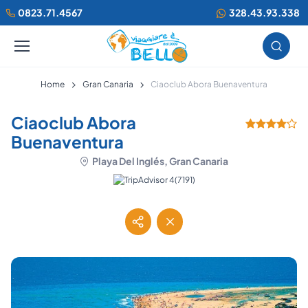
0823.71.4567
328.43.93.338
Home
Gran Canaria
Ciaoclub Abora Buenaventura
Ciaoclub Abora
Buenaventura
Playa Del Inglés, Gran Canaria
(7191)