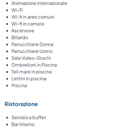
Animazione internazionale
Wi-Fi
Wi-fi in aree comuni
Wi-fi in camera
Ascensore
Biliardo
Parrucchiere Donna
Parrucchiere Uomo
Sala Video-Giochi
Ombrelloni in Piscina
Teli mare in piscina
Lettini in piscina
Piscina
Ristorazione
Servizio a buffet
Bar Interno