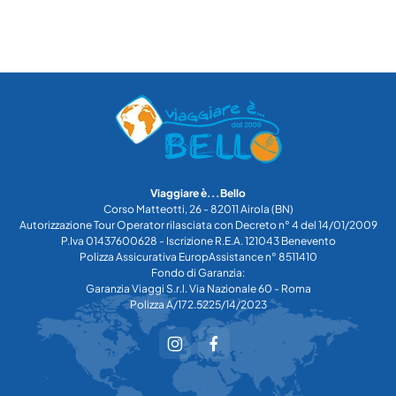
Viaggiare è...Bello
Corso Matteotti, 26 - 82011 Airola (BN)
Autorizzazione Tour Operator rilasciata con Decreto n° 4 del 14/01/2009
P.Iva 01437600628 - Iscrizione R.E.A. 121043 Benevento
Polizza Assicurativa EuropAssistance n° 8511410
Fondo di Garanzia:
Garanzia Viaggi S.r.l. Via Nazionale 60 - Roma
Polizza A/172.5225/14/2023