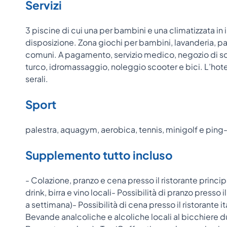
Servizi
3 piscine di cui una per bambini e una climatizzata in i
disposizione. Zona giochi per bambini, lavanderia, p
comuni. A pagamento, servizio medico, negozio di sou
turco, idromassaggio, noleggio scooter e bici. L’hotel 
serali.
Sport
palestra, aquagym, aerobica, tennis, minigolf e ping
Supplemento tutto incluso
- Colazione, pranzo e cena presso il ristorante princi
drink, birra e vino locali- Possibilità di pranzo presso
a settimana)- Possibilità di cena presso il ristorante 
Bevande analcoliche e alcoliche locali al bicchiere du