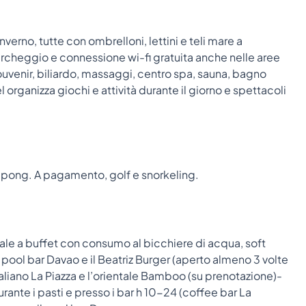
nverno, tutte con ombrelloni, lettini e teli mare a
archeggio e connessione wi-fi gratuita anche nelle aree
venir, biliardo, massaggi, centro spa, sauna, bagno
organizza giochi e attività durante il giorno e spettacoli
-pong. A pagamento, golf e snorkeling.
pale a buffet con consumo al bicchiere di acqua, soft
 il pool bar Davao e il Beatriz Burger (aperto almeno 3 volte
italiano La Piazza e l’orientale Bamboo (su prenotazione)-
rante i pasti e presso i bar h 10-24 (coffee bar La