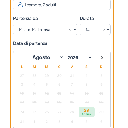
Partenza da
Durata
Data di partenza
L
M
M
G
V
S
D
27
28
29
30
31
1
2
3
4
5
6
7
8
9
10
11
12
13
14
15
16
17
18
19
20
21
22
23
29
24
25
26
27
28
30
€ 1.637
31
1
2
3
4
5
6