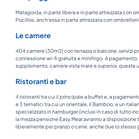
Matagorda, in parte libera e in parte attrezzata con o
Pocillos, anch’essa in parte attrezzata con ombrelloni 
Le camere
404 camere (30m2) con terrazza o balcone, servizi priva
connessione wi-fi gratuita e minifrigo. A pagamento, c
supplemento, camere vista mare e superior, queste ul
Ristoranti e bar
4 ristoranti tra cui il principale a buffet e, a pagamen
e 3 tematici tra cui un orientale, il Bamboo, e un italia
specializzato in hamburger (inclusi in caso di tutto inclu
la mezza pensione Easy Meal avranno a disposizione tan
liberamente per pranzo o cene, anche due lo stesso gi