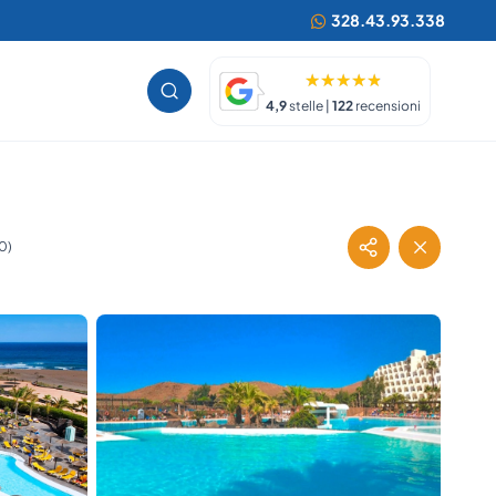
328.43.93.338
4,9
stelle |
122
recensioni
0)