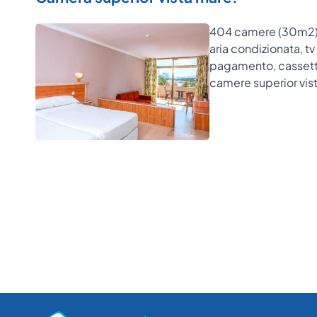
404 camere (30m2) co
aria condizionata, tv
pagamento, cassetta
camere superior vist