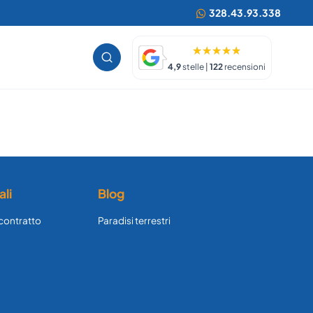
328.43.93.338
4,9
stelle |
122
recensioni
ali
Blog
 contratto
Paradisi terrestri