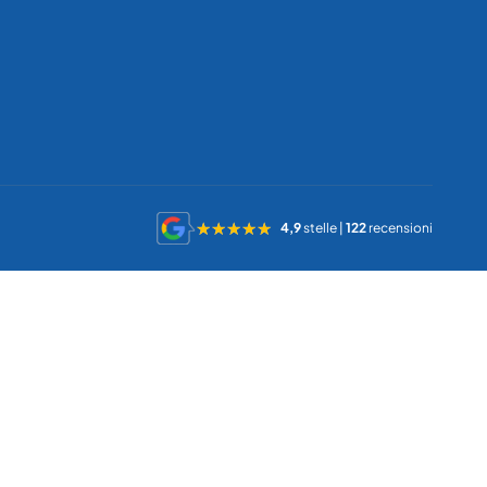
4,9
stelle |
122
recensioni