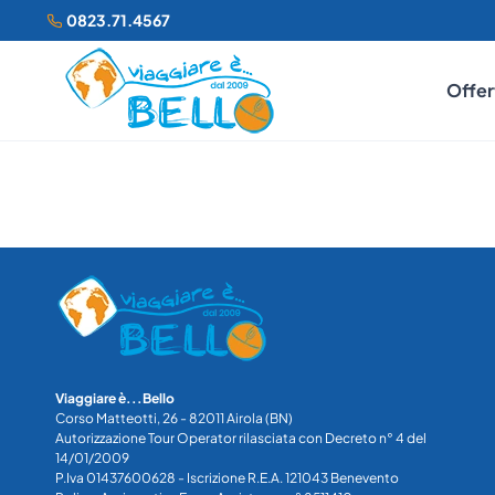
0823.71.4567
Offer
Viaggiare è...Bello
Corso Matteotti, 26 - 82011 Airola (BN)
Autorizzazione Tour Operator rilasciata con Decreto n° 4 del
14/01/2009
P.Iva 01437600628 - Iscrizione R.E.A. 121043 Benevento