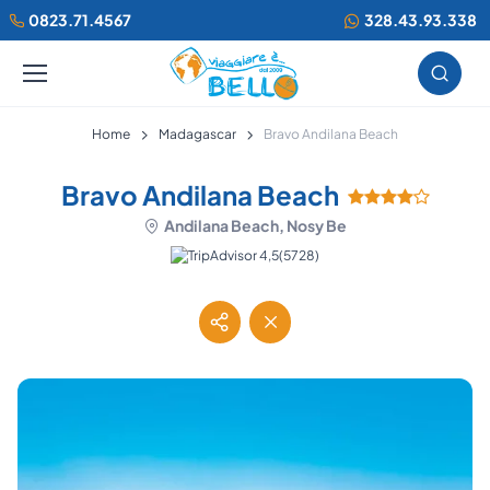
0823.71.4567
328.43.93.338
Home
Madagascar
Bravo Andilana Beach
Bravo Andilana Beach
Andilana Beach, Nosy Be
(5728)