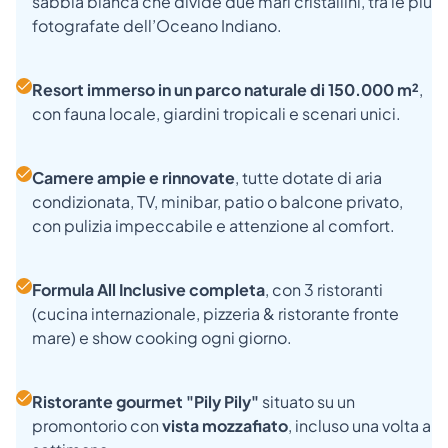
sabbia bianca che divide due mari cristallini, tra le più
fotografate dell’Oceano Indiano.
Resort immerso in un parco naturale di 150.000 m²
,
con fauna locale, giardini tropicali e scenari unici.
Camere ampie e rinnovate
, tutte dotate di aria
condizionata, TV, minibar, patio o balcone privato,
con pulizia impeccabile e attenzione al comfort.
Formula All Inclusive completa
, con 3 ristoranti
(cucina internazionale, pizzeria & ristorante fronte
mare) e show cooking ogni giorno.
Ristorante gourmet "Pily Pily"
situato su un
promontorio con
vista mozzafiato
, incluso una volta a