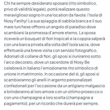
Chi ha sempre desiderato sposarsi (rito simbolico,
privo di validità legale), potrà realizzare questo
meraviglioso sogno in una location da favola: l’Isola di
Nosy Fanihy!
La sua spiaggia di sabbia bianca e il suo
mare turchese offrono un angolo di paradiso dove
scambiarsi la promessa d’amore eterno. La sposa
riceverà un bouquet di fiori tropicali e la coppia salperà
con una barca privata alla volta dell’isola sacra, dove
effettuerà una breve visita con servizio fotografico.
Adornati di collane di fiori, gli sposi si riuniranno sotto
l’arco decorato, dove un sacerdote di Nosy Be
celebrerà in italiano l’emozionante rito simbolico di
unione in matrimonio.
In occasione del sì, gli sposi si
scambieranno gli anelli in argento personalizzati
confezionati per l’occasione da un artigiano malgascio
e brinderanno al loro amore con un ottimo prosecco o
con uno champagne a loro scelta (champagne a
pagamento), per un ricordo che durerà per sempre.