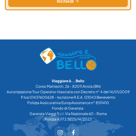
Richiedi
Viaggiare è...Bello
Corso Matteotti, 26 - 82011 Airola (BN)
Autorizzazione Tour Operator rilasciata con Decreto n° 4 del 14/01/2009
P.Iva 01437600628 - Iscrizione R.E.A. 121043 Benevento
Polizza Assicurativa EuropAssistance n° 8511410
Fondo di Garanzia:
Garanzia Viaggi S.r.l. Via Nazionale 60 - Roma
Polizza A/172.5225/14/2023