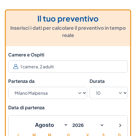
Il tuo preventivo
Inserisci i dati per calcolare il preventivo in tempo
reale
Camere e Ospiti
Partenza da
Durata
Data di partenza
L
M
M
G
V
S
D