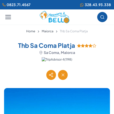
0823.71.4567
328.43.93.338
Home
Maiorca
Thb Sa Coma Platja
Thb Sa Coma Platja
Sa Coma, Maiorca
(1198)