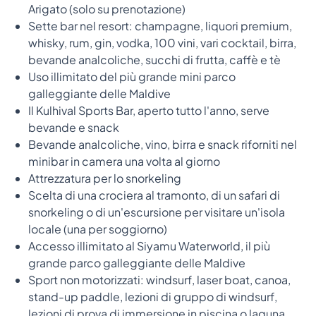
Arigato (solo su prenotazione)
Sette bar nel resort: champagne, liquori premium,
whisky, rum, gin, vodka, 100 vini, vari cocktail, birra,
bevande analcoliche, succhi di frutta, caffè e tè
Uso illimitato del più grande mini parco
galleggiante delle Maldive
Il Kulhival Sports Bar, aperto tutto l'anno, serve
bevande e snack
Bevande analcoliche, vino, birra e snack riforniti nel
minibar in camera una volta al giorno
Attrezzatura per lo snorkeling
Scelta di una crociera al tramonto, di un safari di
snorkeling o di un'escursione per visitare un'isola
locale (una per soggiorno)
Accesso illimitato al Siyamu Waterworld, il più
grande parco galleggiante delle Maldive
Sport non motorizzati: windsurf, laser boat, canoa,
stand-up paddle, lezioni di gruppo di windsurf,
lezioni di prova di immersione in piscina o laguna