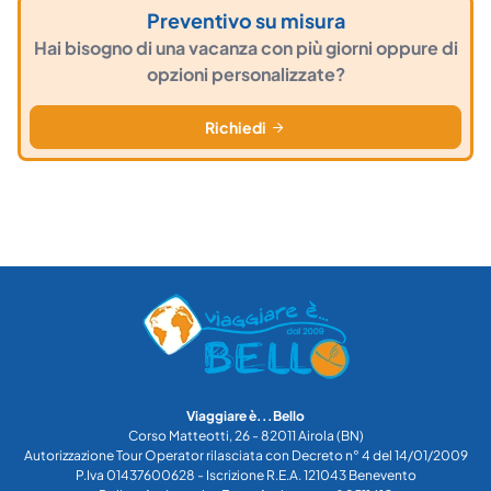
Preventivo su misura
Hai bisogno di una vacanza con più giorni oppure di
opzioni personalizzate?
Richiedi
Viaggiare è...Bello
Corso Matteotti, 26 - 82011 Airola (BN)
Autorizzazione Tour Operator rilasciata con Decreto n° 4 del 14/01/2009
P.Iva 01437600628 - Iscrizione R.E.A. 121043 Benevento