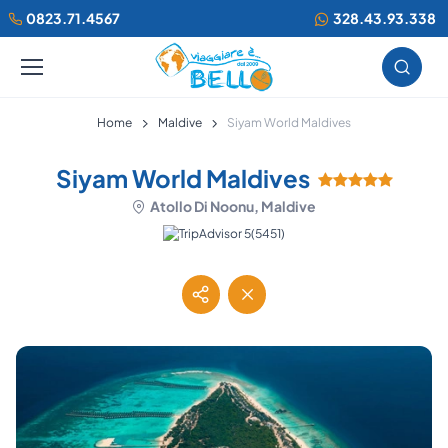
0823.71.4567
328.43.93.338
Home
Maldive
Siyam World Maldives
Siyam World Maldives
Atollo Di Noonu, Maldive
(5451)