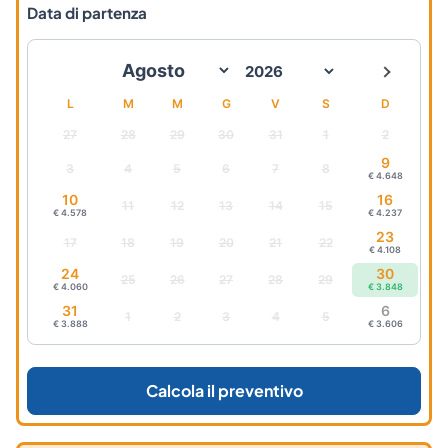
Data di partenza
L
M
M
G
V
S
D
27
28
29
30
31
1
2
9
3
4
5
6
7
8
€ 4.648
10
16
11
12
13
14
15
€ 4.578
€ 4.237
23
17
18
19
20
21
22
€ 4.108
24
30
25
26
27
28
29
€ 4.060
€ 3.848
31
6
1
2
3
4
5
€ 3.888
€ 3.606
Calcola il preventivo