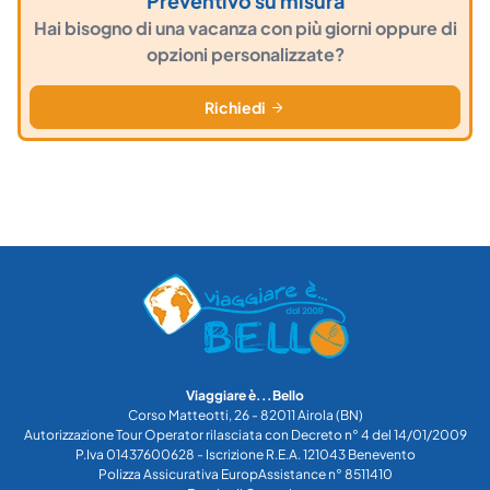
Preventivo su misura
Hai bisogno di una vacanza con più giorni oppure di
opzioni personalizzate?
Richiedi
Viaggiare è...Bello
Corso Matteotti, 26 - 82011 Airola (BN)
Autorizzazione Tour Operator rilasciata con Decreto n° 4 del 14/01/2009
P.Iva 01437600628 - Iscrizione R.E.A. 121043 Benevento
Polizza Assicurativa EuropAssistance n° 8511410