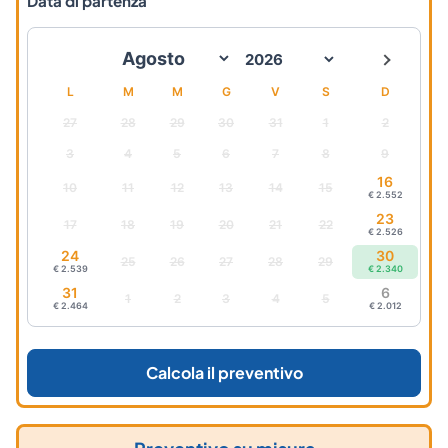
Data di partenza
L
M
M
G
V
S
D
27
28
29
30
31
1
2
3
4
5
6
7
8
9
16
10
11
12
13
14
15
€ 2.552
23
17
18
19
20
21
22
€ 2.526
24
30
25
26
27
28
29
€ 2.539
€ 2.340
31
6
1
2
3
4
5
€ 2.464
€ 2.012
Calcola il preventivo