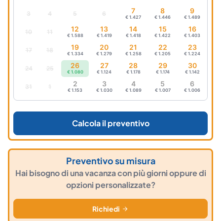
7
8
9
3
4
5
6
€ 1.427
€ 1.446
€ 1.489
12
13
14
15
16
10
11
€ 1.588
€ 1.419
€ 1.418
€ 1.422
€ 1.403
19
20
21
22
23
17
18
€ 1.334
€ 1.279
€ 1.258
€ 1.205
€ 1.224
26
27
28
29
30
24
25
€ 1.080
€ 1.124
€ 1.178
€ 1.174
€ 1.142
2
3
4
5
6
31
1
€ 1.153
€ 1.030
€ 1.089
€ 1.007
€ 1.006
Calcola il preventivo
Preventivo su misura
Hai bisogno di una vacanza con più giorni oppure di
opzioni personalizzate?
Richiedi