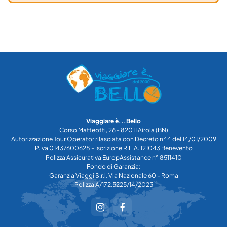
Viaggiare è...Bello
Corso Matteotti, 26 - 82011 Airola (BN)
Autorizzazione Tour Operator rilasciata con Decreto n° 4 del 14/01/2009
P.Iva 01437600628 - Iscrizione R.E.A. 121043 Benevento
Polizza Assicurativa EuropAssistance n° 8511410
Fondo di Garanzia:
Garanzia Viaggi S.r.l. Via Nazionale 60 - Roma
Polizza A/172.5225/14/2023