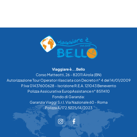
Viaggiare è...Bello
Corso Matteotti, 26 - 82011 Airola (BN)
Autorizzazione Tour Operator rilasciata con Decreto n° 4 del 14/01/2009
P.Iva 01437600628 - Iscrizione R.E.A. 121043 Benevento
Polizza Assicurativa EuropAssistance n° 8511410
Fondo di Garanzia:
Garanzia Viaggi S.r.l. Via Nazionale 60 - Roma
Polizza A/172.5225/14/2023