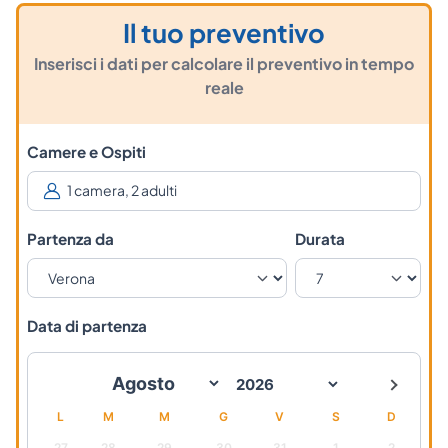
Il tuo preventivo
Inserisci i dati per calcolare il preventivo in tempo
reale
Camere e Ospiti
Partenza da
Durata
Data di partenza
L
M
M
G
V
S
D
27
28
29
30
31
1
2