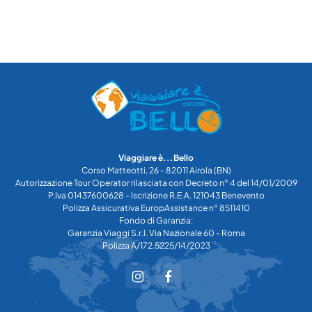
Viaggiare è...Bello
Corso Matteotti, 26 - 82011 Airola (BN)
Autorizzazione Tour Operator rilasciata con Decreto n° 4 del 14/01/2009
P.Iva 01437600628 - Iscrizione R.E.A. 121043 Benevento
Polizza Assicurativa EuropAssistance n° 8511410
Fondo di Garanzia:
Garanzia Viaggi S.r.l. Via Nazionale 60 - Roma
Polizza A/172.5225/14/2023