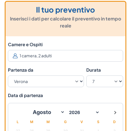
Il tuo preventivo
Inserisci i dati per calcolare il preventivo in tempo
reale
Camere e Ospiti
Partenza da
Durata
Data di partenza
L
M
M
G
V
S
D
27
28
29
30
31
1
2