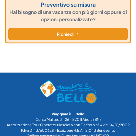
Preventivo su misura
Hai bisogno di una vacanza con più giorni oppure di
opzioni personalizzate?
Richiedi
Viaggiare è...Bello
Corso Matteotti, 26 - 82011 Airola (BN)
Autorizzazione Tour Operator rilasciata con Decreto n° 4 del 14/01/2009
P.Iva 01437600628 - Iscrizione R.E.A. 121043 Benevento
Polizza Assicurativa EuropAssistance n° 8511410