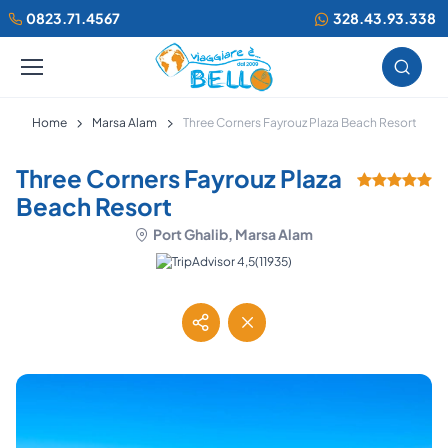
0823.71.4567
328.43.93.338
Home
Marsa Alam
Three Corners Fayrouz Plaza Beach Resort
Three Corners Fayrouz Plaza
Beach Resort
Port Ghalib, Marsa Alam
(11935)