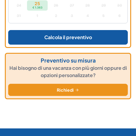
25
24
26
27
28
29
30
€ 1.363
31
1
2
3
4
5
6
Calcola il preventivo
Preventivo su misura
Hai bisogno di una vacanza con più giorni oppure di
opzioni personalizzate?
Richiedi