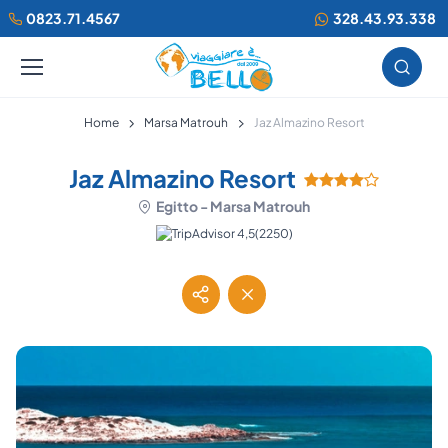
0823.71.4567
328.43.93.338
Home
Marsa Matrouh
Jaz Almazino Resort
Jaz Almazino Resort
Egitto - Marsa Matrouh
(2250)