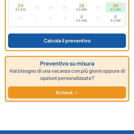
24
28
30
25
26
27
29
€ 2.572
€ 2.465
€ 2.365
4
6
31
1
2
3
5
€ 2.338
€ 2.316
Calcola il preventivo
Preventivo su misura
Hai bisogno di una vacanza con più giorni oppure di
opzioni personalizzate?
Richiedi