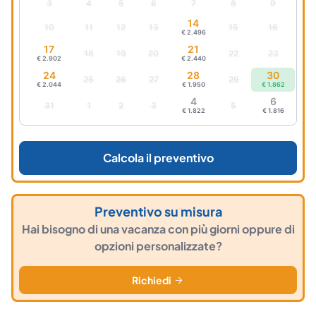
3
4
5
6
7
8
9
14
10
11
12
13
15
16
€ 2.496
17
21
18
19
20
22
23
€ 2.902
€ 2.440
24
28
30
25
26
27
29
€ 2.044
€ 1.950
€ 1.862
4
6
31
1
2
3
5
€ 1.822
€ 1.816
Calcola il preventivo
Preventivo su misura
Hai bisogno di una vacanza con più giorni oppure di
opzioni personalizzate?
Richiedi