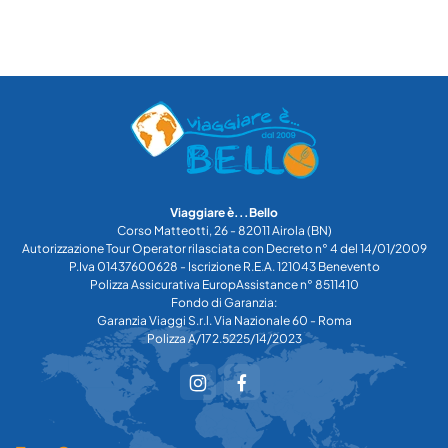
Viaggiare è...Bello
Corso Matteotti, 26 - 82011 Airola (BN)
Autorizzazione Tour Operator rilasciata con Decreto n° 4 del 14/01/2009
P.Iva 01437600628 - Iscrizione R.E.A. 121043 Benevento
Polizza Assicurativa EuropAssistance n° 8511410
Fondo di Garanzia:
Garanzia Viaggi S.r.l. Via Nazionale 60 - Roma
Polizza A/172.5225/14/2023