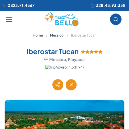
0823.71.4567
328.43.93.338
Home
Messico
Iberostar Tucan
Iberostar Tucan
Messico, Playacar
(11194)