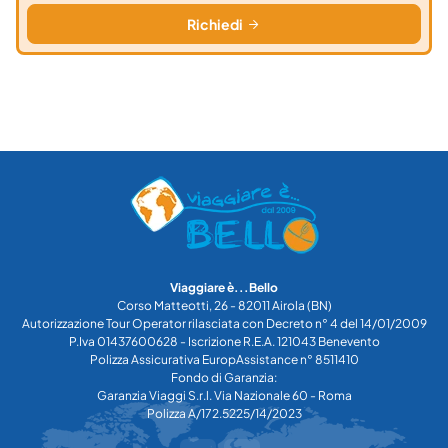
Richiedi
Viaggiare è...Bello
Corso Matteotti, 26 - 82011 Airola (BN)
Autorizzazione Tour Operator rilasciata con Decreto n° 4 del 14/01/2009
P.Iva 01437600628 - Iscrizione R.E.A. 121043 Benevento
Polizza Assicurativa EuropAssistance n° 8511410
Fondo di Garanzia:
Garanzia Viaggi S.r.l. Via Nazionale 60 - Roma
Polizza A/172.5225/14/2023