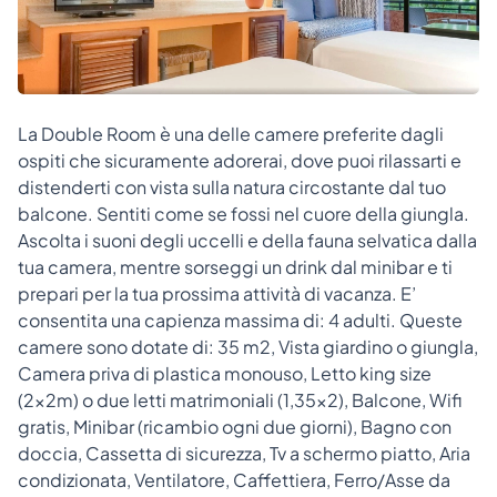
La Double Room è una delle camere preferite dagli
ospiti che sicuramente adorerai, dove puoi rilassarti e
distenderti con vista sulla natura circostante dal tuo
balcone. Sentiti come se fossi nel cuore della giungla.
Ascolta i suoni degli uccelli e della fauna selvatica dalla
tua camera, mentre sorseggi un drink dal minibar e ti
prepari per la tua prossima attività di vacanza. E’
consentita una capienza massima di: 4 adulti. Queste
camere sono dotate di: 35 m2, Vista giardino o giungla,
Camera priva di plastica monouso, Letto king size
(2x2m) o due letti matrimoniali (1,35x2), Balcone, Wifi
gratis, Minibar (ricambio ogni due giorni), Bagno con
doccia, Cassetta di sicurezza, Tv a schermo piatto, Aria
condizionata, Ventilatore, Caffettiera, Ferro/Asse da