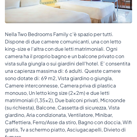
Nella Two Bedrooms Family c'è spazio per tutti.
Dispone di due camere comunicanti, una con letto
king-size e l'altra con due letti matrimoniali. Ogni
camera ha il proprio bagno e un balcone privato con
vista sulla giungla o sui giardini dell'hotel. E’ consentita
una capienza massima di: 6 adulti. Queste camere
sono dotate di: 69 m2, Vista giardino o giungla,
Camere interconnesse, Camera priva di plastica
monouso, Un letto king size (2x2m) e due letti
matrimoniali (1,35x2), Due balconi privati, Microonde
(su richiesta), Balcone, Cassetta di sicurezza, Vista
giardino, Aria condizionata, Ventilatore, Minibar,
Caffettiera, Ferro/Asse da stiro, Bagno con doccia, Wifi
gratis, Tv a schermo piatto, Asciugacapelli, Divieto di
fumare.