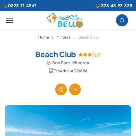
0823.71.4567
328.43.93.338
Home
Minorca
Beach Club
Beach Club
Son Parc, Minorca
(816)