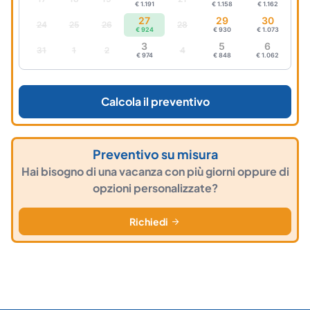
€ 1.191
€ 1.158
€ 1.162
27
29
30
24
25
26
28
€ 924
€ 930
€ 1.073
3
5
6
31
1
2
4
€ 974
€ 848
€ 1.062
Calcola il preventivo
Preventivo su misura
Hai bisogno di una vacanza con più giorni oppure di
opzioni personalizzate?
Richiedi