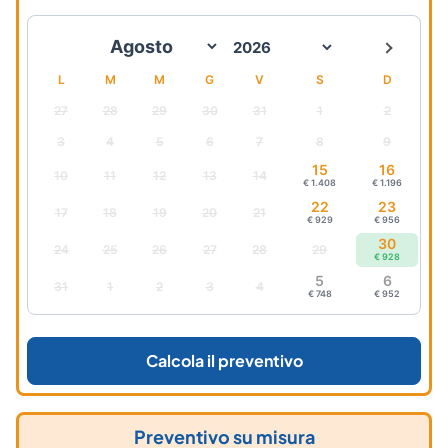
L
M
M
G
V
S
D
27
28
29
30
31
1
2
3
4
5
6
7
8
9
15
16
10
11
12
13
14
€ 1.408
€ 1.196
22
23
17
18
19
20
21
€ 929
€ 956
30
24
25
26
27
28
29
€ 928
5
6
31
1
2
3
4
€ 748
€ 952
Calcola il preventivo
Preventivo su misura