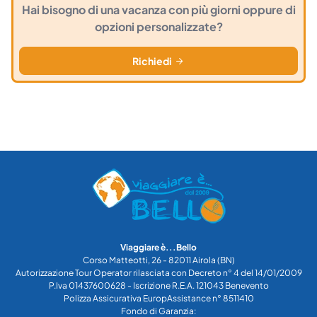
Hai bisogno di una vacanza con più giorni oppure di
opzioni personalizzate?
Richiedi
Viaggiare è...Bello
Corso Matteotti, 26 - 82011 Airola (BN)
Autorizzazione Tour Operator rilasciata con Decreto n° 4 del 14/01/2009
P.Iva 01437600628 - Iscrizione R.E.A. 121043 Benevento
Polizza Assicurativa EuropAssistance n° 8511410
Fondo di Garanzia: