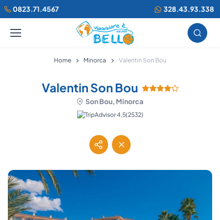
0823.71.4567
328.43.93.338
Home
Minorca
Valentin Son Bou
Valentin Son Bou
Son Bou, Minorca
(2532)