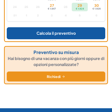
27
29
30
24
25
26
28
€ 1.847
€ 1.824
€ 1.926
31
1
2
3
4
5
6
Calcola il preventivo
Preventivo su misura
Hai bisogno di una vacanza con più giorni oppure di
opzioni personalizzate?
Richiedi