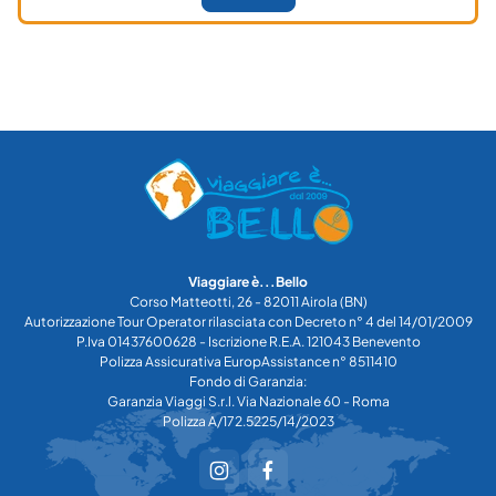
Viaggiare è...Bello
Corso Matteotti, 26 - 82011 Airola (BN)
Autorizzazione Tour Operator rilasciata con Decreto n° 4 del 14/01/2009
P.Iva 01437600628 - Iscrizione R.E.A. 121043 Benevento
Polizza Assicurativa EuropAssistance n° 8511410
Fondo di Garanzia:
Garanzia Viaggi S.r.l. Via Nazionale 60 - Roma
Polizza A/172.5225/14/2023