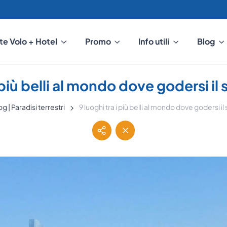
te Volo + Hotel
Promo
Info utili
Blog
i più belli al mondo dove godersi il 
og | Paradisi terrestri
9 luoghi tra i più belli al mondo dove godersi il