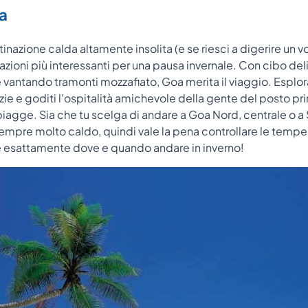
ia
inazione calda altamente insolita (e se riesci a digerire un vo
azioni più interessanti per una pausa invernale. Con cibo deli
 vantando tramonti mozzafiato, Goa merita il viaggio. Esplora
ie e goditi l'ospitalità amichevole della gente del posto prim
iagge. Sia che tu scelga di andare a Goa Nord, centrale o a S
sempre molto caldo, quindi vale la pena controllare le tempe
e esattamente dove e quando andare in inverno!