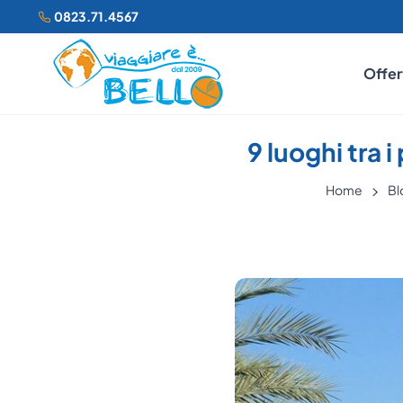
0823.71.4567
Offer
9 luoghi tra 
Home
Bl