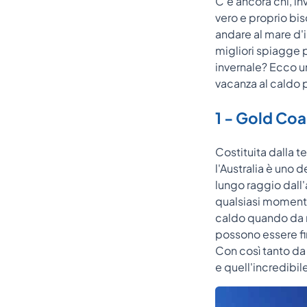
C'è ancora chi, i
vero e proprio bi
andare al mare d'i
migliori spiagge p
invernale? Ecco un
vacanza al caldo 
1 - Gold Coa
Costituita dalla t
l'Australia è uno 
lungo raggio dall'
qualsiasi momento
caldo quando da n
possono essere fi
Con così tanto da 
e quell'incredibile