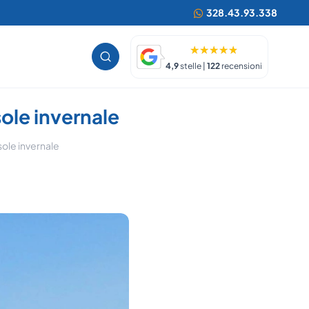
328.43.93.338
4,9
stelle |
122
recensioni
sole invernale
 sole invernale