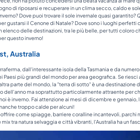
nvece, non ha potuto concedersi una beata vacanza al mare q
sogno di riposarsi e recuperare in un clima secco, caldo e s
nverno? Dove puoi trovare il sole invernale quasi garantito? Q
er gustarsi il Cenone di Natale? Dove sono i luoghi perfetti 
 elenco delle destinazioni, tra le più belle, per tutti coloro
per questo inverno!
st, Australia
erraferma, dall'interessante isola della Tasmania e da numeros
dei Paesi più grandi del mondo per area geografica. Se riesci a
altra parte del mondo, la "terra di sotto" è una destinazione da
 dell'anno ma soprattutto particolarmente attraente per ch
oi è inverno. Fai attenzione ai mesi di dicembre e gennaio,
nanche troppo calde per alcuni!
offrire come spiagge, barriere coralline incantevoli, parchi 
 mix tra natura selvaggia e città vibranti, l'Australia ha un f