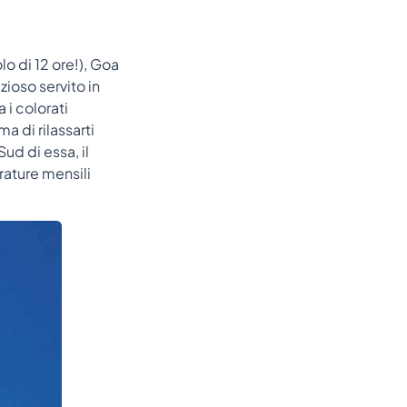
lo di 12 ore!), Goa
zioso servito in
 i colorati
a di rilassarti
ud di essa, il
rature mensili