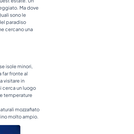
uest'estate. Un
oleggiato. Ma dove
uali sono le
del paradiso
 che cercano una
e isole minori,
 far fronte al
 visitare in
i cerca un luogo
 le temperature
naturali mozzafiato
ascino molto ampio.