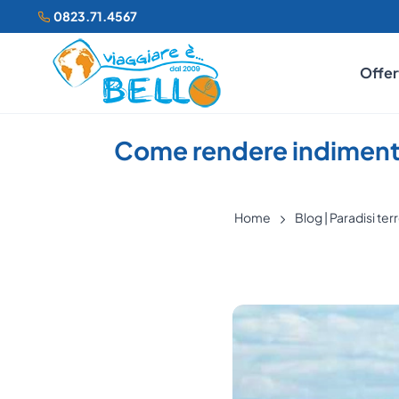
0823.71.4567
Offer
Come rendere indimentic
Home
Blog | Paradisi terr