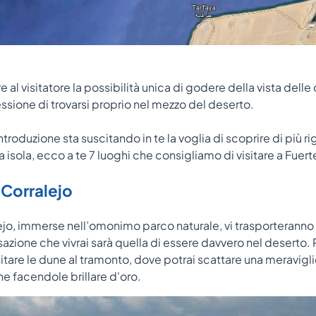
e al visitatore la possibilità unica di godere della vista dell
ssione di trovarsi proprio nel mezzo del deserto.
troduzione sta suscitando in te la voglia di scoprire di più r
 isola, ecco a te 7 luoghi che consigliamo di visitare a Fuer
 Corralejo
ejo, immerse nell’omonimo parco naturale, vi trasporteranno
azione che vivrai sarà quella di essere davvero nel deserto. P
itare le dune al tramonto, dove potrai scattare una meravigli
ne facendole brillare d'oro.