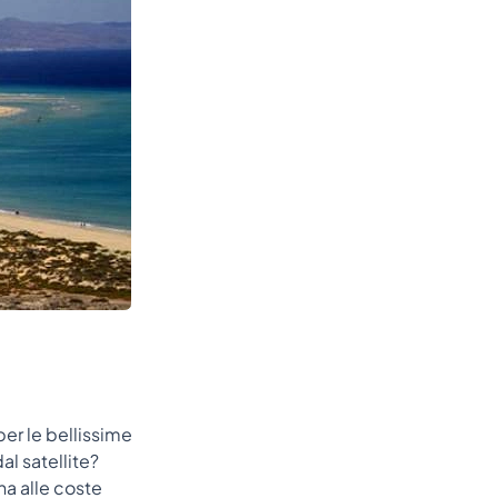
per le bellissime
al satellite?
ina alle coste