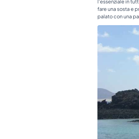
l'essenziale in tut
fare una sosta e p
palato con una p