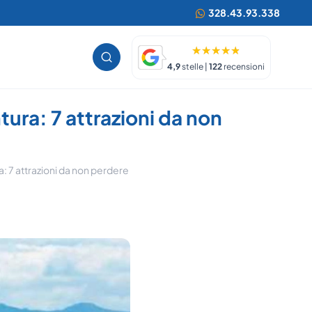
328.43.93.338
4,9
stelle |
122
recensioni
ura: 7 attrazioni da non
: 7 attrazioni da non perdere