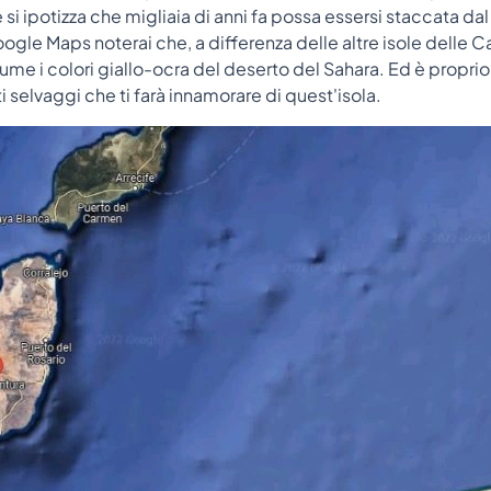
 si ipotizza che migliaia di anni fa possa essersi staccata da
Google Maps noterai che, a differenza delle altre isole delle C
ume i colori giallo-ocra del deserto del Sahara. Ed è propri
ti selvaggi che ti farà innamorare di quest'isola.