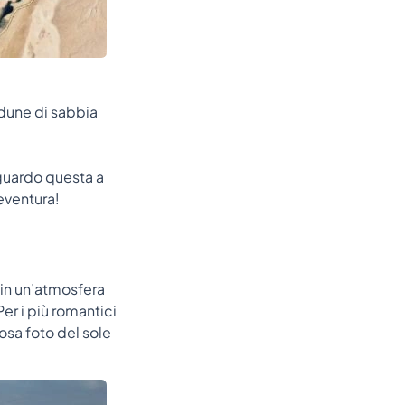
e dune di sabbia
iguardo questa a
teventura!
 in un’atmosfera
er i più romantici
osa foto del sole