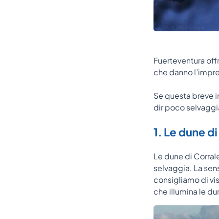
Fuerteventura offr
che danno l’impre
Se questa breve in
dir poco selvaggia
1. Le dune di
Le dune di Corral
selvaggia. La sens
consigliamo di vis
che illumina le du